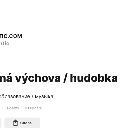
TIC.COM
tic
ná výchova / hudobka
бразование / музыка
0
views
0
reposts
Share