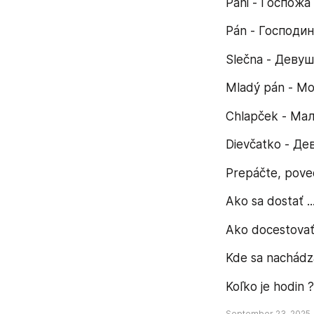
Pani - Госпожа
Pán - Господин
Slečna - Деву
Mladý pán - М
Chlapček - Ма
Dievčatko - Де
Prepáčte, pove
Ako sa dostať .
Ako docestovať 
Kde sa nachádza
Koľko je hodin 
September 23, 2025,