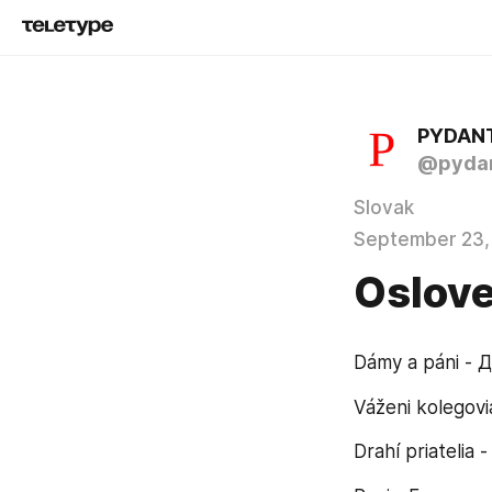
PYDAN
@pydan
Slovak
September 23,
Oslov
Dámy a páni - 
Váženi kolegov
Drahí priatelia