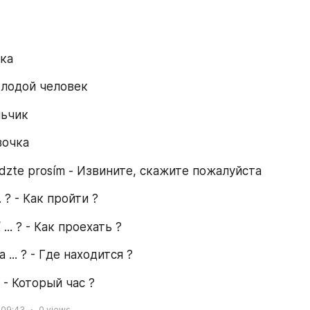
шка
олодой человек
льчик
вочка
dzte prosím - Извините, скажите пожалуйста
.. ? - Как пройти ?
... ? - Как проехать ?
 ... ? - Где находится ?
? - Который час ?
 09:43
0
views