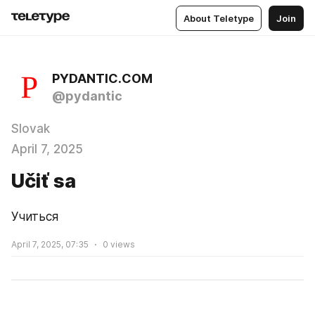
About Teletype
Join
PYDANTIC.COM
@pydantic
Slovak
April 7, 2025
Učiť sa
Учиться
April 7, 2025, 07:35
0
views