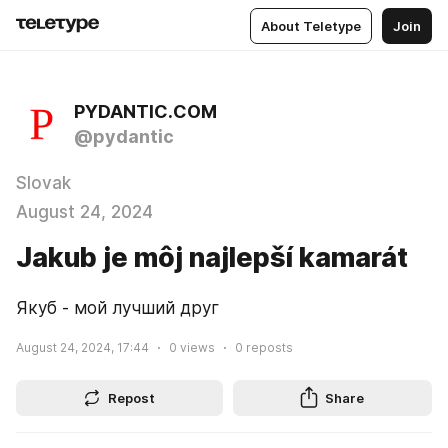
About Teletype
Join
PYDANTIC.COM
@pydantic
Slovak
August 24, 2024
Jakub je môj najlepší kamarát
Якуб - мой лучший друг
August 24, 2024, 17:44
0
views
0
reposts
Repost
Share