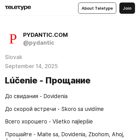
About Teletype
Join
PYDANTIC.COM
@pydantic
Slovak
September 14, 2025
Lúčenie - Прощание
До свидания - Dovidenia
До скорой встречи - Skoro sa uvidíme
Всего хорошего - Všetko najlepšie
Прошайте - Maite sa, Dovidenia, Zbohom, Ahoj, 