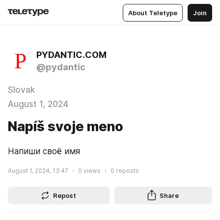
About Teletype
Join
PYDANTIC.COM
@pydantic
Slovak
August 1, 2024
Napíš svoje meno
Напиши своё имя
August 1, 2024, 13:47
0
views
0
reposts
Repost
Share