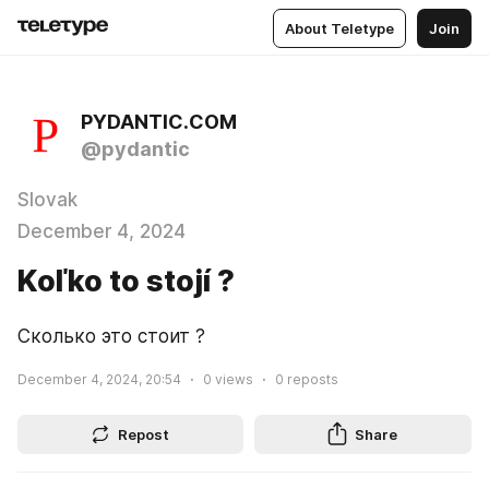
About Teletype
Join
PYDANTIC.COM
@pydantic
Slovak
December 4, 2024
Koľko to stojí ?
Сколько это стоит ?
December 4, 2024, 20:54
0
views
0
reposts
Repost
Share