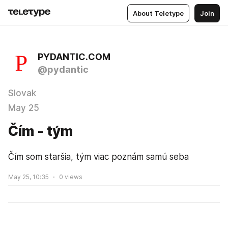
About Teletype
Join
PYDANTIC.COM
@pydantic
Slovak
May 25
Čím - tým
Čím som staršia, tým viac poznám samú seba
May 25, 10:35
0
views