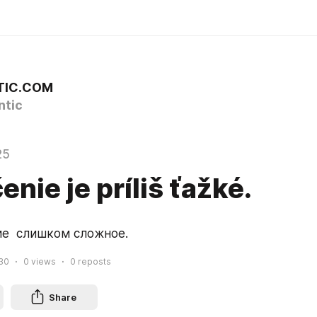
TIC.COM
tic
25
enie je príliš ťažké.
е  слишком сложное.
:30
0
views
0
reposts
Share